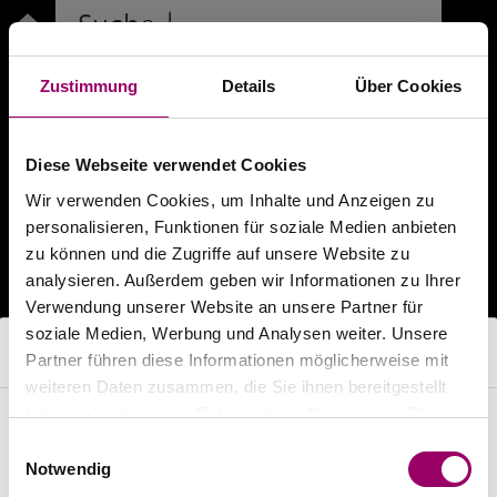
Suche
|
Neuer Projektname
|
Zustimmung
Details
Über Cookies
Projekt-Nr.:
xxx-xx-xxx
Diese Webseite verwendet Cookies
Suche von Texten in
Wir verwenden Cookies, um Inhalte und Anzeigen zu
personalisieren, Funktionen für soziale Medien anbieten
Textbausteine
Projekt
zu können und die Zugriffe auf unsere Website zu
Suchtiefe
Produktbereich
analysieren. Außerdem geben wir Informationen zu Ihrer
Verwendung unserer Website an unsere Partner für
Kurztextsuche
soziale Medien, Werbung und Analysen weiter. Unsere
Langtextsuche
Browser wird nicht unterstützt
Partner führen diese Informationen möglicherweise mit
weiteren Daten zusammen, die Sie ihnen bereitgestellt
haben oder die sie im Rahmen Ihrer Nutzung der Dienste
Der von Ihnen genutzte Browser (ClaudeBot 1.0)
gesammelt haben.
Die Suche ergab 0 Treffer:
Einwilligungsauswahl
wird nicht unterstützt.
Notwendig
Bitte verwenden Sie einen aktuellen Browser: