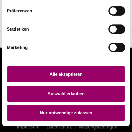
Kurztext
Pfad
Chrome
(min. Version 83)
Präferenzen
Edge
(min. Version 83)
Safari
(min. Version 13)
Statistiken
Ok
Marketing
Alle akzeptieren
Auswahl erlauben
Nur notwendige zulassen
Impressum
|
Datenschutz
|
Nutzungsbedingungen
|