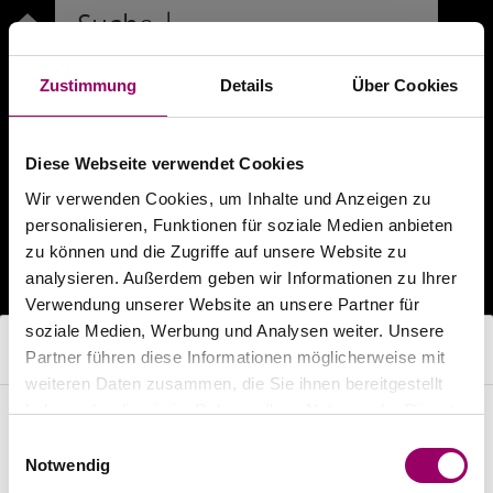
Suche
|
Neuer Projektname
|
Zustimmung
Details
Über Cookies
Projekt-Nr.:
xxx-xx-xxx
Diese Webseite verwendet Cookies
Suche von Texten in
Wir verwenden Cookies, um Inhalte und Anzeigen zu
personalisieren, Funktionen für soziale Medien anbieten
Textbausteine
Projekt
zu können und die Zugriffe auf unsere Website zu
Suchtiefe
Produktbereich
analysieren. Außerdem geben wir Informationen zu Ihrer
Verwendung unserer Website an unsere Partner für
Kurztextsuche
soziale Medien, Werbung und Analysen weiter. Unsere
Langtextsuche
Browser wird nicht unterstützt
Partner führen diese Informationen möglicherweise mit
weiteren Daten zusammen, die Sie ihnen bereitgestellt
haben oder die sie im Rahmen Ihrer Nutzung der Dienste
Der von Ihnen genutzte Browser (ClaudeBot 1.0)
gesammelt haben.
Die Suche ergab 128 Treffer:
Einwilligungsauswahl
wird nicht unterstützt.
Notwendig
Bitte verwenden Sie einen aktuellen Browser: