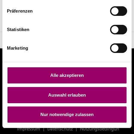
Chrome
(min. Version 83)
Präferenzen
Edge
(min. Version 83)
Safari
(min. Version 13)
Statistiken
Ok
Marketing
Alle akzeptieren
Auswahl erlauben
Nur notwendige zulassen
Impressum
|
Datenschutz
|
Nutzungsbedingungen
|