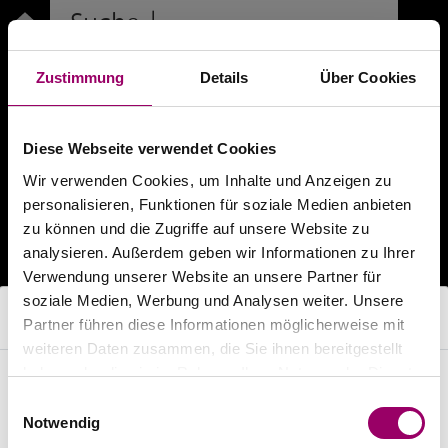
Suche
|
Neuer Projektname
|
Zustimmung
Details
Über Cookies
Projekt-Nr.:
xxx-xx-xxx
Diese Webseite verwendet Cookies
Suche von Texten in
Wir verwenden Cookies, um Inhalte und Anzeigen zu
personalisieren, Funktionen für soziale Medien anbieten
Textbausteine
Projekt
zu können und die Zugriffe auf unsere Website zu
Suchtiefe
Produktbereich
analysieren. Außerdem geben wir Informationen zu Ihrer
Verwendung unserer Website an unsere Partner für
Kurztextsuche
soziale Medien, Werbung und Analysen weiter. Unsere
Langtextsuche
Browser wird nicht unterstützt
Partner führen diese Informationen möglicherweise mit
weiteren Daten zusammen, die Sie ihnen bereitgestellt
haben oder die sie im Rahmen Ihrer Nutzung der Dienste
Der von Ihnen genutzte Browser (ClaudeBot 1.0)
gesammelt haben.
Die Suche ergab 0 Treffer:
Einwilligungsauswahl
wird nicht unterstützt.
Notwendig
Bitte verwenden Sie einen aktuellen Browser: